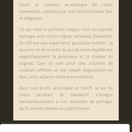
toute la richesse aromatique du raisin
charentais, sublimée par une effervescence fine
et élégante.
Ce qui rend ce pétillant unique, c’est son parfait
mariage avec notre cognac artisanal. Ensemble,
ils offrent une expérience gustative inédite : la
douceur et la vivacité du jus de raisin équilibrent
magnifiquement la puissance et la chaleur du
cognac. Que ce soit pour une création de
cocktail raffinée ou une simple dégustation en
duo, cette alliance étonne et enchante.
Avec son profil accessible et festif, le jus de
raisin pétillant de Malakoff s’intègre
harmonieusement à vos moments de partage,
qu’ils soient simples ou sophistiqués.